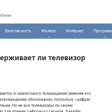
облем
Безопасность
Железо
Интернет
Програм
держивает ли телевизор
вается от аналогового телевещания заменяя его
ововведение обоснованно, поскольку «цифра»
ляции. Но не все телевизоры по своим
ят для приема цифрового сигнала. Давайте