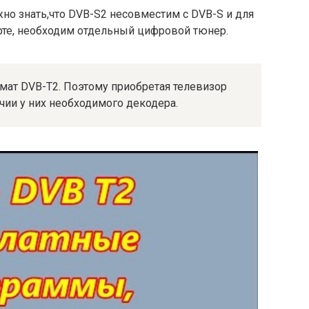
но знать,что DVB-S2 несовместим с DVB-S и для
рте, необходим отдельный цифровой тюнер.
мат DVB-T2. Поэтому приобретая телевизор
ичии у них необходимого декодера.