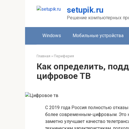
Перейти
setupik.ru
к
контенту
Решение компьютерных пр
Windows
Мобильные устройства
Главная
»
Периферия
Как определить, под
цифровое ТВ
С 2019 года Россия полностью отказы
более современным-цифровым. Это н
заметно улучшает качество телетранс
техническим характеристикам, подход